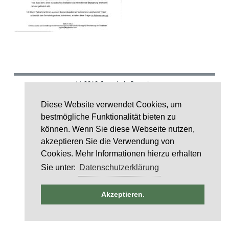
(c) 2018 Gemeinde Rumohr.
Umsetzung: IDE Stampe GmbH
Diese Website verwendet Cookies, um
bestmögliche Funktionalität bieten zu
Layoutcredit by
HTML5 UP
können. Wenn Sie diese Webseite nutzen,
akzeptieren Sie die Verwendung von
Cookies. Mehr Informationen hierzu erhalten
Sie unter:
Datenschutzerklärung
ntag
Akzeptieren.
6