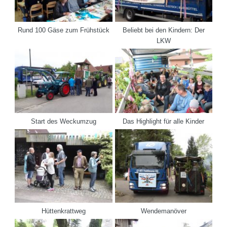
i
6
Rund 100 Gäse zum Frühstück
Beliebt bei den Kindern: Der
LKW
i
6
i
6
6
Start des Weckumzug
Das Highlight für alle Kinder
Hüttenkrattweg
Wendemanöver