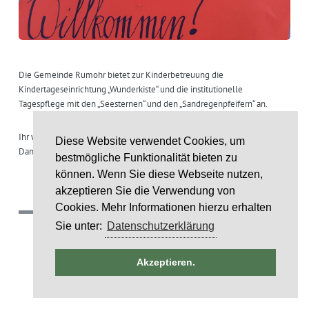
Die Gemeinde Rumohr bietet zur Kinderbetreuung die
Kindertageseinrichtung „Wunderkiste“ und die institutionelle
Tagespflege mit den „Seesternen“ und den „Sandregenpfeifern“ an.
Ihr wollt mehr erfahren?
Diese Website verwendet Cookies, um
Dann folgt diesem Wegweiser. Er zeigt euch, wo ihr was über uns findet!
bestmögliche Funktionalität bieten zu
können. Wenn Sie diese Webseite nutzen,
akzeptieren Sie die Verwendung von
Cookies. Mehr Informationen hierzu erhalten
(c) 2018 Gemeinde Rumohr.
Sie unter:
Datenschutzerklärung
Umsetzung: IDE Stampe GmbH
ntag
Akzeptieren.
Layoutcredit by
HTML5 UP
 2026
STALTUNG)
6