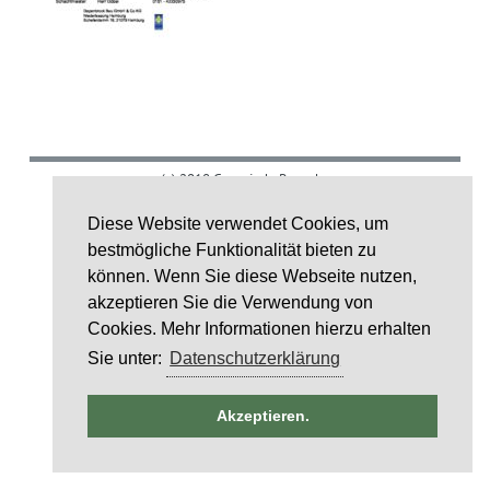
(c) 2018 Gemeinde Rumohr.
Umsetzung: IDE Stampe GmbH
Diese Website verwendet Cookies, um
bestmögliche Funktionalität bieten zu
Layoutcredit by
HTML5 UP
können. Wenn Sie diese Webseite nutzen,
akzeptieren Sie die Verwendung von
Cookies. Mehr Informationen hierzu erhalten
Sie unter:
Datenschutzerklärung
ntag
Akzeptieren.
6