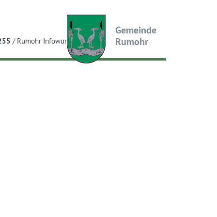
Gemeinde
Rumohr
 255
/
Rumohr Infowurfzettel