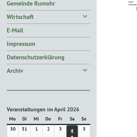
Gemeinde Rumohr
Wirtschaft
E-Mail
Impressum
Datenschutzerklärung
Archiv
Veranstaltungen im April 2026
Mo
Montag
Di
Dienstag
Mi
Mittwoch
Do
Donnerstag
Fr
Freitag
Sa
Samstag
So
Sonntag
30
30.
31
31.
1
1.
2
2.
3
3.
5
5.
4
4. APRIL 2026
März
März
April
April
April
April
●