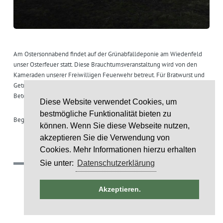
Am Ostersonnabend findet auf der Grünabfalldeponie am Wiedenfeld
unser Osterfeuer statt. Diese Brauchtumsveranstaltung wird von den
Kameraden unserer Freiwilligen Feuerwehr betreut. Für Bratwurst und
Getränke ist gesorgt. Die Gemeinde hofft auf eine zahlreiche
Beteiligung.
Diese Website verwendet Cookies, um
bestmögliche Funktionalität bieten zu
Beginn ist um 18 Uhr.
können. Wenn Sie diese Webseite nutzen,
akzeptieren Sie die Verwendung von
Cookies. Mehr Informationen hierzu erhalten
Sie unter:
Datenschutzerklärung
(c) 2018 Gemeinde Rumohr.
ntag
Umsetzung: IDE Stampe GmbH
Akzeptieren.
R 2025
Layoutcredit by
HTML5 UP
ar
STALTUNG)
5