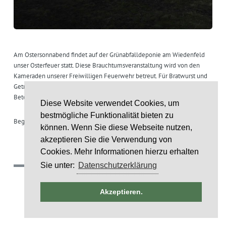
Am Ostersonnabend findet auf der Grünabfalldeponie am Wiedenfeld
unser Osterfeuer statt. Diese Brauchtumsveranstaltung wird von den
Kameraden unserer Freiwilligen Feuerwehr betreut. Für Bratwurst und
Getränke ist gesorgt. Die Gemeinde hofft auf eine zahlreiche
Beteiligung.
Diese Website verwendet Cookies, um
bestmögliche Funktionalität bieten zu
Beginn ist um 18 Uhr.
können. Wenn Sie diese Webseite nutzen,
akzeptieren Sie die Verwendung von
Cookies. Mehr Informationen hierzu erhalten
Sie unter:
Datenschutzerklärung
(c) 2018 Gemeinde Rumohr.
ntag
Umsetzung: IDE Stampe GmbH
Akzeptieren.
 2025
Layoutcredit by
HTML5 UP
STALTUNG)
5