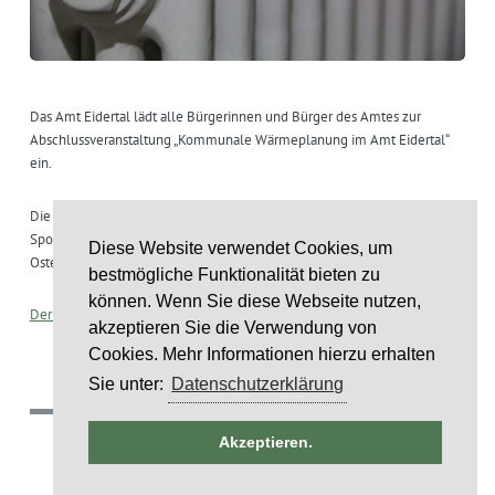
Das Amt Eidertal lädt alle Bürgerinnen und Bürger des Amtes zur
Abschlussveranstaltung „Kommunale Wärmeplanung im Amt Eidertal“
ein.
Die Veranstaltungen finden am 12.Mai 2025 im Bürger- und
Sportzentrum Flintbek und am 14.Mai 2025 in er Begegnungsstätte
Diese Website verwendet Cookies, um
Osterberg in Molfsee jeweils um 19 Uhr statt.
bestmögliche Funktionalität bieten zu
können. Wenn Sie diese Webseite nutzen,
Der Flyer kann hier heruntergeladen werden.
akzeptieren Sie die Verwendung von
Cookies. Mehr Informationen hierzu erhalten
Sie unter:
Datenschutzerklärung
ntag
(c) 2018 Gemeinde Rumohr.
 2026
Akzeptieren.
Umsetzung: IDE Stampe GmbH
STALTUNG)
6