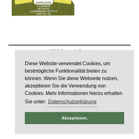
(c) 2018 Gemeinde Rumohr.
Umsetzung: IDE Stampe GmbH
Diese Website verwendet Cookies, um
bestmögliche Funktionalität bieten zu
Layoutcredit by
HTML5 UP
können. Wenn Sie diese Webseite nutzen,
akzeptieren Sie die Verwendung von
Cookies. Mehr Informationen hierzu erhalten
Sie unter:
Datenschutzerklärung
ntag
Akzeptieren.
6