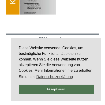
(c) 2018 Gemeinde Rumohr.
Umsetzung: IDE Stampe GmbH
Diese Website verwendet Cookies, um
bestmögliche Funktionalität bieten zu
Layoutcredit by
HTML5 UP
können. Wenn Sie diese Webseite nutzen,
akzeptieren Sie die Verwendung von
Cookies. Mehr Informationen hierzu erhalten
Sie unter:
Datenschutzerklärung
ntag
Akzeptieren.
 2026
STALTUNG)
6