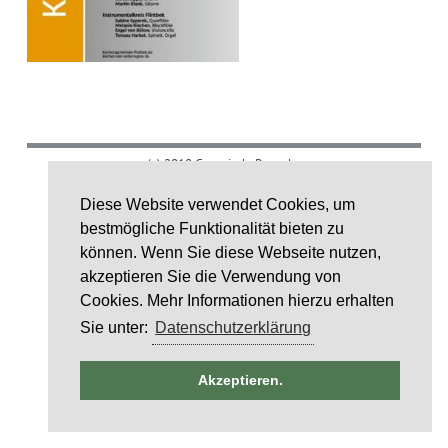
(c) 2018 Gemeinde Rumohr.
Umsetzung: IDE Stampe GmbH
Diese Website verwendet Cookies, um
bestmögliche Funktionalität bieten zu
Layoutcredit by
HTML5 UP
können. Wenn Sie diese Webseite nutzen,
akzeptieren Sie die Verwendung von
Cookies. Mehr Informationen hierzu erhalten
Sie unter:
Datenschutzerklärung
ntag
Akzeptieren.
)
6