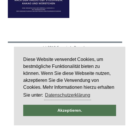
(c) 2018 Gemeinde Rumohr.
Umsetzung: IDE Stampe GmbH
Diese Website verwendet Cookies, um
bestmögliche Funktionalität bieten zu
Layoutcredit by
HTML5 UP
können. Wenn Sie diese Webseite nutzen,
akzeptieren Sie die Verwendung von
Cookies. Mehr Informationen hierzu erhalten
Sie unter:
Datenschutzerklärung
ntag
Akzeptieren.
6