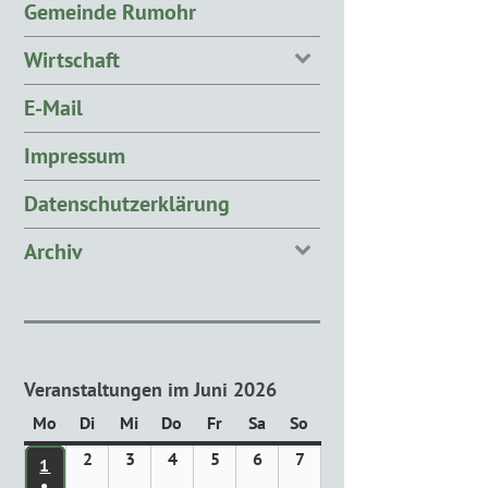
Gemeinde Rumohr
Wirtschaft
E-Mail
Impressum
Datenschutzerklärung
Archiv
Veranstaltungen im Juni 2026
Mo
Montag
Di
Dienstag
Mi
Mittwoch
Do
Donnerstag
Fr
Freitag
Sa
Samstag
So
Sonntag
2
2.
3
3.
4
4.
5
5.
6
6.
7
7.
1
1. JUNI 2026
Juni
Juni
Juni
Juni
Juni
Juni
●