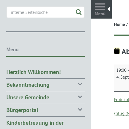
Toggl
Home
/
Menü
Ab
Abschlu
19:00
Herzlich Willkommen!
Dorfent
4. Sep
Bekanntmachung
Unsere Gemeinde
Protoko
Bürgerportal
{title} 
Kinderbetreuung in der