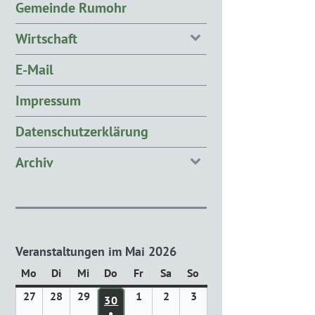
Gemeinde Rumohr
Wirtschaft
E-Mail
Impressum
Datenschutzerklärung
Archiv
Veranstaltungen im Mai 2026
Mo
Montag
Di
Dienstag
Mi
Mittwoch
Do
Donnerstag
Fr
Freitag
Sa
Samstag
So
Sonntag
27
27.
28
28.
29
29.
1
1.
2
2.
3
3.
30
30. APRIL 2026
April
April
April
Mai
Mai
Mai
●