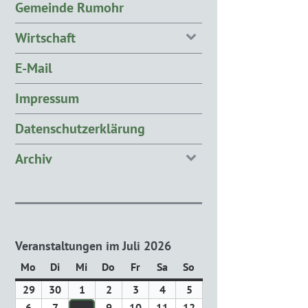
Gemeinde Rumohr
Wirtschaft
E-Mail
Impressum
Datenschutzerklärung
Archiv
Veranstaltungen im Juli 2026
Mo
Montag
Di
Dienstag
Mi
Mittwoch
Do
Donnerstag
Fr
Freitag
Sa
Samstag
So
Sonntag
29
29.
30
30.
1
1.
2
2.
3
3.
4
4.
5
5.
Juni
Juni
Juli
Juli
Juli
Juli
Juli
6
6.
7
7.
9
9.
10
10.
11
11.
12
12.