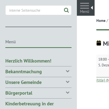
Toggl
Home
/
Menü
Mi
Mitglie
18:00
Herzlich Willkommen!
DG
5. Dez
Bekanntmachung
{title} 
Unsere Gemeinde
Bürgerportal
Kinderbetreuung in der