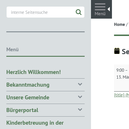
Toggl
Home
/
Menü
Se
Seniore
9:00
–
Herzlich Willkommen!
13. Mä
Bekanntmachung
{title} 
Unsere Gemeinde
Bürgerportal
Kinderbetreuung in der