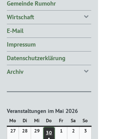
Gemeinde Rumohr
Wirtschaft
E-Mail
Impressum
Datenschutzerklärung
Archiv
Veranstaltungen im Mai 2026
Mo
Montag
Di
Dienstag
Mi
Mittwoch
Do
Donnerstag
Fr
Freitag
Sa
Samstag
So
Sonntag
27
27.
28
28.
29
29.
1
1.
2
2.
3
3.
30
30. APRIL 2026
April
April
April
Mai
Mai
Mai
●