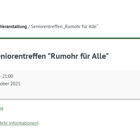
e
Veranstaltung
/
Seniorentreffen „Rumohr für Alle“
niorentreffen "Rumohr für Alle"
ntreffen
–
21:00
r
tober 2021
ng
(Mehr Informationen)