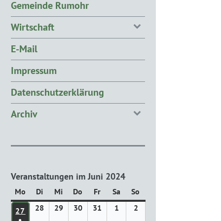
Gemeinde Rumohr
Wirtschaft
E-Mail
Impressum
Datenschutzerklärung
Archiv
Veranstaltungen im Juni 2024
Mo
Montag
Di
Dienstag
Mi
Mittwoch
Do
Donnerstag
Fr
Freitag
Sa
Samstag
So
Sonntag
28
28.
29
29.
30
30.
31
31.
1
1.
2
2.
27
27. MAI 2024
Mai
Mai
Mai
Mai
Juni
Juni
●