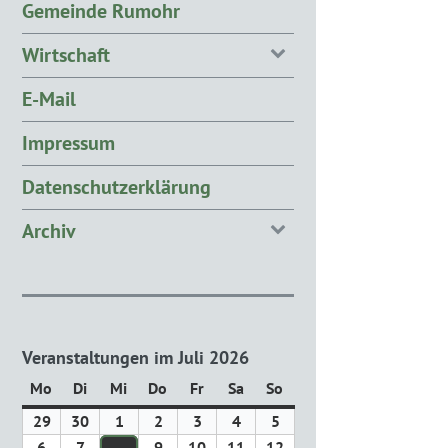
Gemeinde Rumohr
Wirtschaft
E-Mail
Impressum
Datenschutzerklärung
Archiv
Veranstaltungen im Juli 2026
Mo
Montag
Di
Dienstag
Mi
Mittwoch
Do
Donnerstag
Fr
Freitag
Sa
Samstag
So
Sonntag
29
29.
30
30.
1
1.
2
2.
3
3.
4
4.
5
5.
Juni
Juni
Juli
Juli
Juli
Juli
Juli
6
6.
7
7.
9
9.
10
10.
11
11.
12
12.