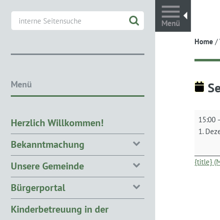
Toggl
Home
/
Menü
Se
Seniore
15:00
Herzlich Willkommen!
1. Dez
Bekanntmachung
{title} 
Unsere Gemeinde
Bürgerportal
Kinderbetreuung in der