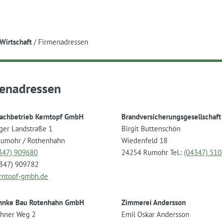
e
Wirtschaft
/
Firmenadressen
enadressen
fachbetrieb Kerntopf GmbH
Brandversicherungsgesellschaf
er Landstraße 1
Birgit Buttenschön
umohr / Rothenhahn
Wiedenfeld 18
347) 909680
24254 Rumohr Tel.:
(04347) 510
4347) 909782
rntopf-gmbh.de
hnke Bau Rotenhahn GmbH
Zimmerei Andersson
hner Weg 2
Emil Oskar Andersson