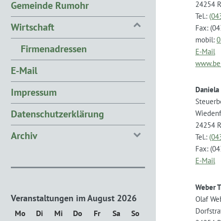
Gemeinde Rumohr
24254 
Tel.:
(04
Wirtschaft
Fax: (0
mobil:
0
Firmenadressen
E-Mail
www.beh
E-Mail
Daniela
Impressum
Steuerb
Datenschutzerklärung
Wiedenf
24254 
Archiv
Tel.:
(04
Fax: (0
E-Mail
Weber T
Veranstaltungen im August 2026
Olaf We
Dorfstr
Mo
Montag
Di
Dienstag
Mi
Mittwoch
Do
Donnerstag
Fr
Freitag
Sa
Samstag
So
Sonntag