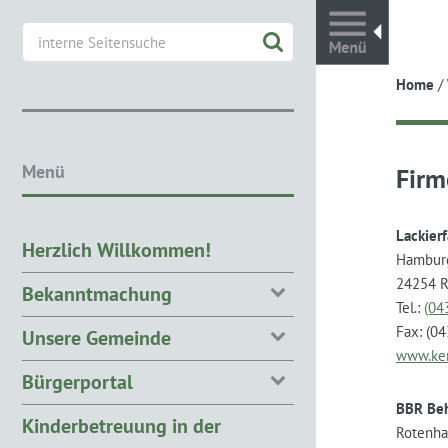
Toggl
Home
/
Menü
Firm
Lackier
Herzlich Willkommen!
Hamburg
24254 R
Bekanntmachung
Tel.:
(04
Fax: (0
Unsere Gemeinde
www.ke
Bürgerportal
BBR Be
Kinderbetreuung in der
Rotenha