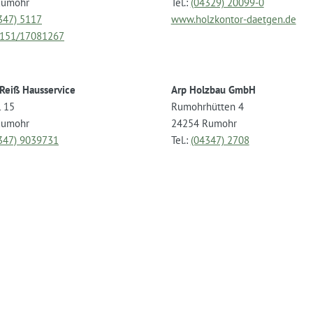
Rumohr
Tel.:
(04329) 20099-0
347) 5117
www.holzkontor-daetgen.de
151/17081267
 Reiß Hausservice
Arp Holzbau GmbH
l 15
Rumohrhütten 4
Rumohr
24254 Rumohr
347) 9039731
Tel.:
(04347) 2708