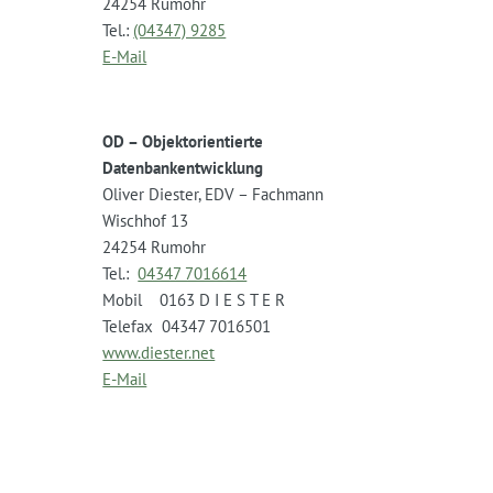
24254 Rumohr
Tel.:
(04347) 9285
E-Mail
OD – Objektorientierte
Datenbankentwicklung
Oliver Diester, EDV – Fachmann
Wischhof 13
24254 Rumohr
Tel.:
04347 7016614
Mobil 0163 D I E S T E R
Telefax 04347 7016501
www.diester.net
E-Mail