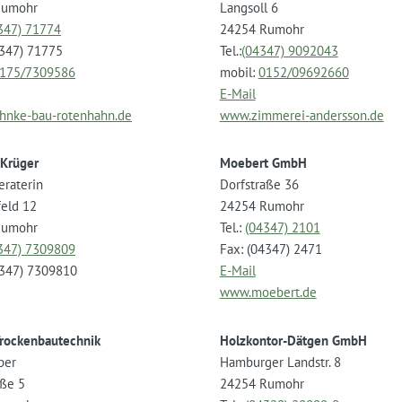
Rumohr
Langsoll 6
347) 71774
24254 Rumohr
4347) 71775
Tel.:
(04347) 9092043
175/7309586
mobil:
0152/09692660
E-Mail
nke-bau-rotenhahn.de
www.zimmerei-andersson.de
 Krüger
Moebert GmbH
eraterin
Dorfstraße 36
eld 12
24254 Rumohr
Rumohr
Tel.:
(04347) 2101
347) 7309809
Fax: (04347) 2471
4347) 7309810
E-Mail
www.moebert.de
rockenbautechnik
Holzkontor-Dätgen GmbH
ber
Hamburger Landstr. 8
aße 5
24254 Rumohr