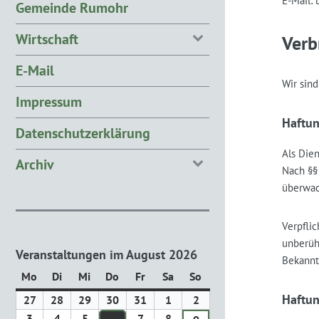
E-Mail:
Gemeinde Rumohr
Wirtschaft
Verb
E-Mail
Wir sind
Impressum
Haftun
Datenschutzerklärung
Als Die
Archiv
Nach §§ 
überwac
Verpfli
unberüh
Veranstaltungen im August 2026
Bekannt
Mo
Montag
Di
Dienstag
Mi
Mittwoch
Do
Donnerstag
Fr
Freitag
Sa
Samstag
So
Sonntag
Haftun
27
27.
28
28.
29
29.
30
30.
31
31.
1
1.
2
2.
Juli
Juli
Juli
Juli
Juli
August
August
3
3.
4
4.
5
5.
7
7.
8
8.