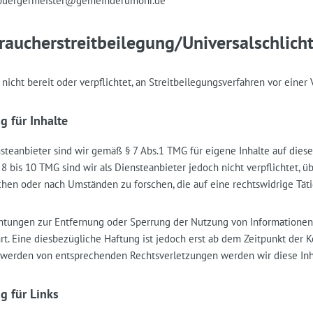
 buergermeister@gemeinderumohr.de
raucher­streit­beilegung/Universal­schlicht
 nicht bereit oder verpflichtet, an Streitbeilegungsverfahren vor eine
g für Inhalte
nsteanbieter sind wir gemäß § 7 Abs.1 TMG für eigene Inhalte auf dies
8 bis 10 TMG sind wir als Diensteanbieter jedoch nicht verpflichtet, 
hen oder nach Umständen zu forschen, die auf eine rechtswidrige Täti
chtungen zur Entfernung oder Sperrung der Nutzung von Informatione
rt. Eine diesbezügliche Haftung ist jedoch erst ab dem Zeitpunkt der 
werden von entsprechenden Rechtsverletzungen werden wir diese In
g für Links