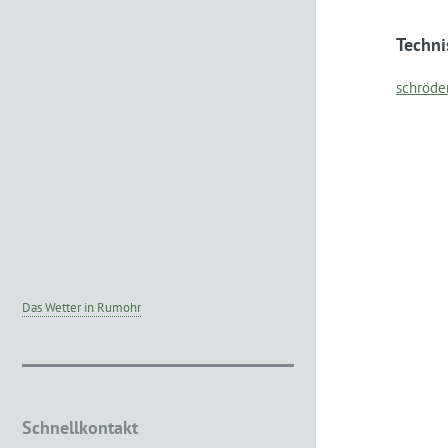
Techn
schröde
Das Wetter in Rumohr
Schnellkontakt