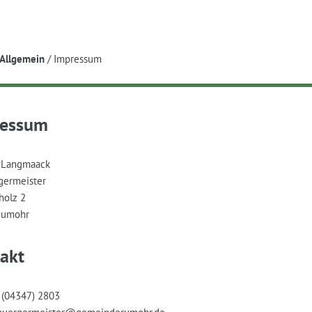
e
Allgemein
/
Impressum
ressum
 Langmaack
germeister
olz 2
Rumohr
akt
: (04347) 2803