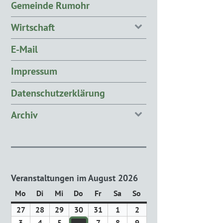
Gemeinde Rumohr
Wirtschaft
E-Mail
Impressum
Datenschutzerklärung
Archiv
Veranstaltungen im August 2026
Mo
Montag
Di
Dienstag
Mi
Mittwoch
Do
Donnerstag
Fr
Freitag
Sa
Samstag
So
Sonntag
27
27.
28
28.
29
29.
30
30.
31
31.
1
1.
2
2.
Juli
Juli
Juli
Juli
Juli
August
August
3
3.
4
4.
5
5.
7
7.
8
8.
9
9.