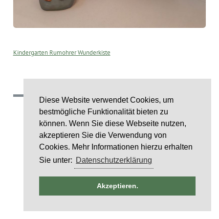
Kindergarten Rumohrer Wunderkiste
Diese Website verwendet Cookies, um
(c) 2018 Gemeinde Rumohr.
bestmögliche Funktionalität bieten zu
Umsetzung: IDE Stampe GmbH
können. Wenn Sie diese Webseite nutzen,
akzeptieren Sie die Verwendung von
Layoutcredit by
HTML5 UP
Cookies. Mehr Informationen hierzu erhalten
Sie unter:
Datenschutzerklärung
ntag
Akzeptieren.
st
6
st