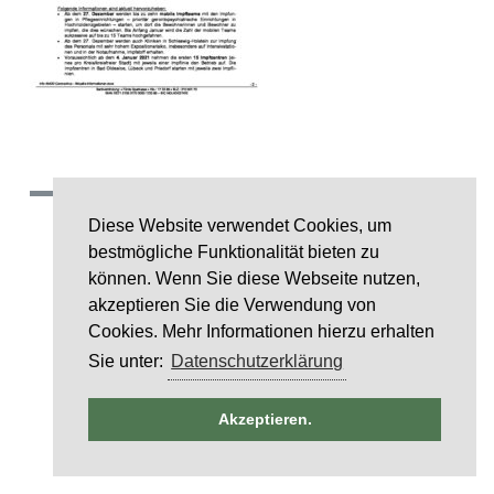
(c) 2018 Gemeinde Rumohr.
Diese Website verwendet Cookies, um
Umsetzung: IDE Stampe GmbH
bestmögliche Funktionalität bieten zu
können. Wenn Sie diese Webseite nutzen,
Layoutcredit by
HTML5 UP
akzeptieren Sie die Verwendung von
Cookies. Mehr Informationen hierzu erhalten
Sie unter:
Datenschutzerklärung
ntag
Akzeptieren.
st
6
st