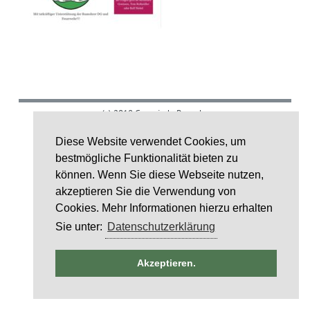
(c) 2018 Gemeinde Rumohr.
Umsetzung: IDE Stampe GmbH
Diese Website verwendet Cookies, um
bestmögliche Funktionalität bieten zu
Layoutcredit by
HTML5 UP
können. Wenn Sie diese Webseite nutzen,
akzeptieren Sie die Verwendung von
Cookies. Mehr Informationen hierzu erhalten
Sie unter:
Datenschutzerklärung
ntag
Akzeptieren.
st
6
st