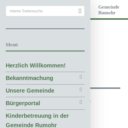
Gemeinde
Rumohr
Menü
Screenshot 2024 06 04 164918
Herzlich Willkommen!
Bekanntmachung
Unsere Gemeinde
(c) 2018 Gemeinde Rumohr.
Umsetzung: IDE Stampe GmbH
Bürgerportal
Layoutcredit by
HTML5 UP
Kinderbetreuung in der
Gemeinde Rumohr