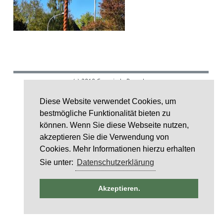
(c) 2018 Gemeinde Rumohr.
Umsetzung: IDE Stampe GmbH
Diese Website verwendet Cookies, um
bestmögliche Funktionalität bieten zu
Layoutcredit by
HTML5 UP
können. Wenn Sie diese Webseite nutzen,
akzeptieren Sie die Verwendung von
Cookies. Mehr Informationen hierzu erhalten
Sie unter:
Datenschutzerklärung
ntag
Akzeptieren.
st
6
st