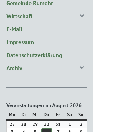
Gemeinde Rumohr
Wirtschaft
E-Mail
Impressum
Datenschutzerklärung
Archiv
Veranstaltungen im August 2026
Mo
Montag
Di
Dienstag
Mi
Mittwoch
Do
Donnerstag
Fr
Freitag
Sa
Samstag
So
Sonntag
27
27.
28
28.
29
29.
30
30.
31
31.
1
1.
2
2.
Juli
Juli
Juli
Juli
Juli
August
August
3
3.
4
4.
5
5.
7
7.
8
8.
9
9.