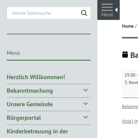
Toggl
Home
/
Menü
Ba
Bauauss
19:30
Herzlich Willkommen!
3. Nov
Bekanntmachung
Unsere Gemeinde
Bekann
Bürgerportal
{title} 
Kinderbetreuung in der