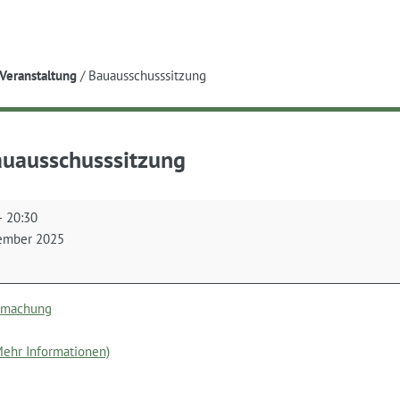
e
Veranstaltung
/
Bauausschusssitzung
uausschusssitzung
chusssitzung
–
20:30
ember 2025
tmachung
(Mehr Informationen)