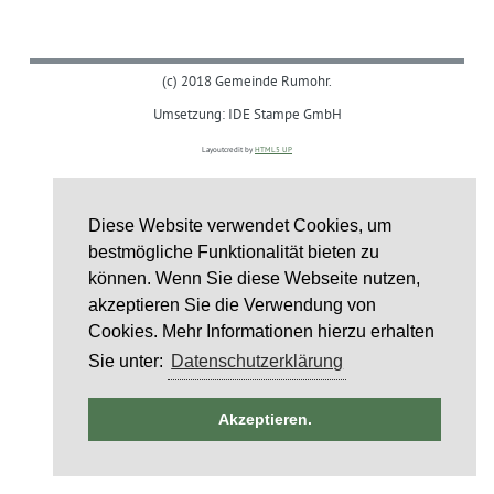
(c) 2018 Gemeinde Rumohr.
Umsetzung: IDE Stampe GmbH
Layoutcredit by
HTML5 UP
Diese Website verwendet Cookies, um
bestmögliche Funktionalität bieten zu
können. Wenn Sie diese Webseite nutzen,
akzeptieren Sie die Verwendung von
Cookies. Mehr Informationen hierzu erhalten
Sie unter:
Datenschutzerklärung
ntag
Akzeptieren.
st
6
st