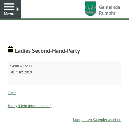
Toggle
Gemeinde
Rumohr
Ladies Second-Hand-Party
Ladies
14:00
–
16:00
Second-
30. März 2019
Hand-
Party
Flyer
{title} (Mehr Informationen)
Kompletten Kalender ansehen