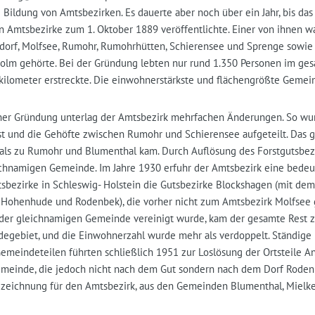
 Bildung von Amtsbezirken. Es dauerte aber noch über ein Jahr, bis das 
n Amtsbezirke zum 1. Oktober 1889 veröffentlichte. Einer von ihnen 
dorf, Molfsee, Rumohr, Rumohrhütten, Schierensee und Sprenge sowi
olm gehörte. Bei der Gründung lebten nur rund 1.350 Personen im ges
kilometer erstreckte. Die einwohnerstärkste und flächengrößte Gemei
iner Gründung unterlag der Amtsbezirk mehrfachen Änderungen. So w
st und die Gehöfte zwischen Rumohr und Schierensee aufgeteilt. Das g
als zu Rumohr und Blumenthal kam. Durch Auflösung des Forstgutsbez
ichnamigen Gemeinde. Im Jahre 1930 erfuhr der Amtsbezirk eine bede
tsbezirke in Schleswig- Holstein die Gutsbezirke Blockshagen (mit dem
 Hohenhude und Rodenbek), die vorher nicht zum Amtsbezirk Molfsee ge
 der gleichnamigen Gemeinde vereinigt wurde, kam der gesamte Rest zu
egebiet, und die Einwohnerzahl wurde mehr als verdoppelt. Ständige
emeindeteilen führten schließlich 1951 zur Loslösung der Ortsteile 
meinde, die jedoch nicht nach dem Gut sondern nach dem Dorf Rodenbe
zeichnung für den Amtsbezirk, aus den Gemeinden Blumenthal, Mielke