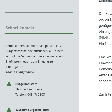
Einfamil
Die Bew
ersten 
genügte
Schnellkontakt
ein ang
(Mielken
Ein Neu
Gerne können Sie mich auch persönlich zur
Bürgersprechstunde aufsuchen. Außerdem
verfügt die Gemeinde über einen eigenen
Eine we
Briefkasten neben dem Eingang zum
Einwohn
Kindergarten.
Gemeind
Thomas Langmaack
Amtes u
sondern
Bürgermeister:
Thomas Langmaack
Zur Int
Telefon
(04347) 2803
1. Stellv. Bürgermeister: