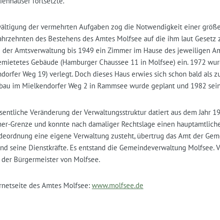
ienhäuser fortsetzte.
ältigung der vermehrten Aufgaben zog die Notwendigkeit einer größer
Jahrzehnten des Bestehens des Amtes Molfsee auf die ihm laut Gesetz 
 der Amtsverwaltung bis 1949 ein Zimmer im Hause des jeweiligen Amt
emietetes Gebäude (Hamburger Chaussee 11 in Molfsee) ein. 1972 wur
dorfer Weg 19) verlegt. Doch dieses Haus erwies sich schon bald als zu
bau im Mielkendorfer Weg 2 in Rammsee wurde geplant und 1982 sei
sentliche Veränderung der Verwaltungsstruktur datiert aus dem Jahr 1
er-Grenze und konnte nach damaliger Rechtslage einen hauptamtliche
eordnung eine eigene Verwaltung zusteht, übertrug das Amt der Gem
nd seine Dienstkräfte. Es entstand die Gemeindeverwaltung Molfsee. V
 der Bürgermeister von Molfsee.
ernetseite des Amtes Molfsee:
www.molfsee.de