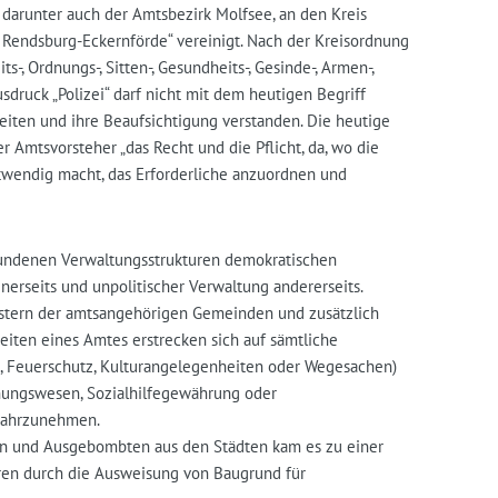
 darunter auch der Amtsbezirk Molfsee, an den Kreis
 Rendsburg-Eckernförde“ vereinigt. Nach der Kreisordnung
-, Ordnungs-, Sitten-, Gesundheits-, Gesinde-, Armen-,
 Ausdruck „Polizei“ darf nicht mit dem heutigen Begriff
iten und ihre Beaufsichtigung verstanden. Die heutige
 Amtsvorsteher „das Recht und die Pflicht, da, wo die
otwendig macht, das Erforderliche anzuordnen und
fundenen Verwaltungsstrukturen demokratischen
nerseits und unpolitischer Verwaltung andererseits.
stern der amtsangehörigen Gemeinden und zusätzlich
iten eines Amtes erstrecken sich auf sämtliche
en, Feuerschutz, Kulturangelegenheiten oder Wegesachen)
nungswesen, Sozialhilfegewährung oder
wahrzunehmen.
ten und Ausgebombten aus den Städten kam es zu einer
ren durch die Ausweisung von Baugrund für