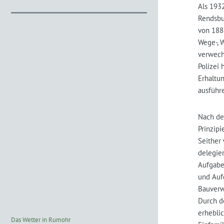
Als 1932
Rendsbu
von 1888
Wege-, W
verwech
Polizei
Erhaltu
ausführe
Nach de
Prinzipi
Seither
delegie
Aufgabe
und Auf
Bauverw
Durch d
erhebli
Das Wetter in Rumohr