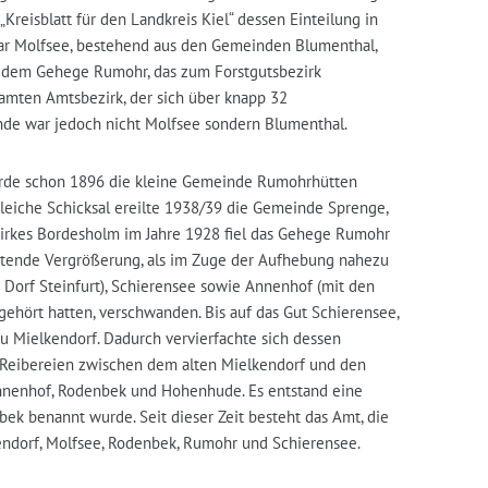
„Kreisblatt für den Landkreis Kiel“ dessen Einteilung in
war Molfsee, bestehend aus den Gemeinden Blumenthal,
e dem Gehege Rumohr, das zum Forstgutsbezirk
amten Amtsbezirk, der sich über knapp 32
nde war jedoch nicht Molfsee sondern Blumenthal.
urde schon 1896 die kleine Gemeinde Rumohrhütten
leiche Schicksal ereilte 1938/39 die Gemeinde Sprenge,
irkes Bordesholm im Jahre 1928 fiel das Gehege Rumohr
utende Vergrößerung, als im Zuge der Aufhebung nahezu
 Dorf Steinfurt), Schierensee sowie Annenhof (mit den
hört hatten, verschwanden. Bis auf das Gut Schierensee,
 Mielkendorf. Dadurch vervierfachte sich dessen
 Reibereien zwischen dem alten Mielkendorf und den
Annenhof, Rodenbek und Hohenhude. Es entstand eine
k benannt wurde. Seit dieser Zeit besteht das Amt, die
ndorf, Molfsee, Rodenbek, Rumohr und Schierensee.