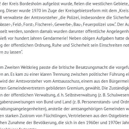
 der Kreis Bordesholm aufgelöst wurde, fielen die westlichen Gebiete,
rg. Dieser wurde 1970 im Zuge der Kreisgebietsreform mit dem „Kreis
 verwaltete der Amtsvorsteher „die Polizei, insbesondere die Sicherheits
asser-, Feld-, Forst-, Fischerei-, Gewerbe-, Bau-, Feuerpolizei usw.“. Der
selt werden, sondern damals wurden darunter öffentliche Angelegenhe
 hieß vor hundert Jahren Gendarmerie! Neben obigen Aufgaben hatte der
ng der öffentlichen Ordnung, Ruhe und Sicherheit sein Einschreiten n
n zu lassen“.
m Zweiten Weltkrieg passte die britische Besatzungsmacht die vorge
en an. Es kam zu einer klaren Trennung zwischen politischer Führung ei
 wird der Amtsvorsteher vom Amtsausschuss, einem aus den Bürgermei
rten Gemeindevertretern gebildeten Gremium, gewählt. Die Zuständigke
n der öffentlichen Verwaltung, d. h. Selbstverwaltung (z. B. Schulwes
gabenzuweisungen von Bund und Land (z. B. Personenstands- und Ord
altungsangelegenheiten), anstelle der amtsangehörigen Gemeinden 
en starken Zustrom von Flüchtlingen, Vertriebenen aus den Ostgebie
chen Zunahme der Bevölkerung, die sich in den 1960er und 1970er Jah