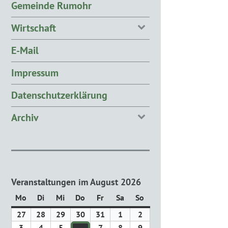
Gemeinde Rumohr
Wirtschaft
E-Mail
Impressum
Datenschutzerklärung
Archiv
Veranstaltungen im August 2026
Mo
Montag
Di
Dienstag
Mi
Mittwoch
Do
Donnerstag
Fr
Freitag
Sa
Samstag
So
Sonntag
27
27.
28
28.
29
29.
30
30.
31
31.
1
1.
2
2.
Juli
Juli
Juli
Juli
Juli
August
August
3
3.
4
4.
5
5.
7
7.
8
8.
9
9.