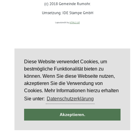
(c) 2018 Gemeinde Rumohr.
Umsetzung: IDE Stampe GmbH
Layoutcredit by
HTML5 UP
Diese Website verwendet Cookies, um
bestmögliche Funktionalität bieten zu
können. Wenn Sie diese Webseite nutzen,
akzeptieren Sie die Verwendung von
Cookies. Mehr Informationen hierzu erhalten
Sie unter:
Datenschutzerklärung
ntag
Akzeptieren.
st
6
st