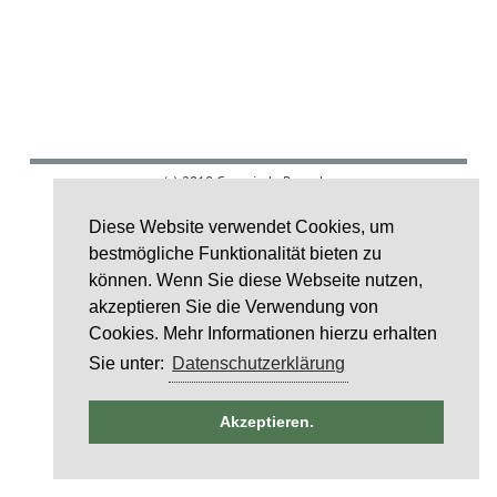
(c) 2018 Gemeinde Rumohr.
Umsetzung: IDE Stampe GmbH
Diese Website verwendet Cookies, um
bestmögliche Funktionalität bieten zu
Layoutcredit by
HTML5 UP
können. Wenn Sie diese Webseite nutzen,
akzeptieren Sie die Verwendung von
Cookies. Mehr Informationen hierzu erhalten
Sie unter:
Datenschutzerklärung
ntag
Akzeptieren.
st
6
st