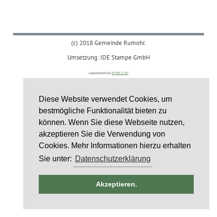
(c) 2018 Gemeinde Rumohr.
Umsetzung: IDE Stampe GmbH
Layoutcredit by
HTML5 UP
Diese Website verwendet Cookies, um
bestmögliche Funktionalität bieten zu
können. Wenn Sie diese Webseite nutzen,
akzeptieren Sie die Verwendung von
Cookies. Mehr Informationen hierzu erhalten
Sie unter:
Datenschutzerklärung
ntag
Akzeptieren.
st
6
st