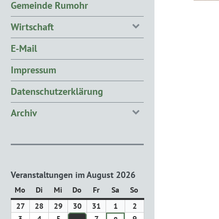
Gemeinde Rumohr
Wirtschaft
E-Mail
Impressum
Datenschutzerklärung
Archiv
Veranstaltungen im August 2026
Mo
Montag
Di
Dienstag
Mi
Mittwoch
Do
Donnerstag
Fr
Freitag
Sa
Samstag
So
Sonntag
27
27.
28
28.
29
29.
30
30.
31
31.
1
1.
2
2.
Juli
Juli
Juli
Juli
Juli
August
August
3
3.
4
4.
5
5.
7
7.
9
9.