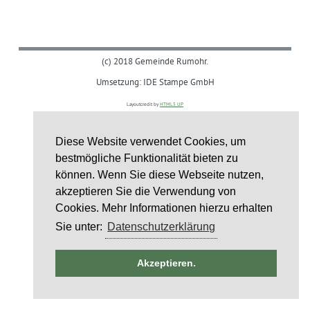
(c) 2018 Gemeinde Rumohr.
Umsetzung: IDE Stampe GmbH
Layoutcredit by
HTML5 UP
Diese Website verwendet Cookies, um
bestmögliche Funktionalität bieten zu
können. Wenn Sie diese Webseite nutzen,
akzeptieren Sie die Verwendung von
Cookies. Mehr Informationen hierzu erhalten
Sie unter:
Datenschutzerklärung
ntag
Akzeptieren.
st
6
st