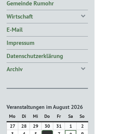
Gemeinde Rumohr
Wirtschaft
E-Mail
Impressum
Datenschutzerklärung
Archiv
Veranstaltungen im August 2026
Mo
Montag
Di
Dienstag
Mi
Mittwoch
Do
Donnerstag
Fr
Freitag
Sa
Samstag
So
Sonntag
27
27.
28
28.
29
29.
30
30.
31
31.
1
1.
2
2.
Juli
Juli
Juli
Juli
Juli
August
August
3
3.
4
4.
5
5.
7
7.
9
9.