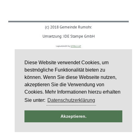
(c) 2018 Gemeinde Rumohr.
Umsetzung: IDE Stampe GmbH
Layoutcredit by
HTML5 UP
Diese Website verwendet Cookies, um
bestmögliche Funktionalität bieten zu
können. Wenn Sie diese Webseite nutzen,
akzeptieren Sie die Verwendung von
Cookies. Mehr Informationen hierzu erhalten
Sie unter:
Datenschutzerklärung
ntag
Akzeptieren.
st
6
st