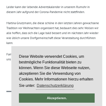
Leider kann der lebende Adventskalender in unserem Rumohr in
diesem Jahr aufgrund der Corona-Pandemie nicht stattfinden.
Martina Gnutzmann, die diese schöne in den letzten Jahren gewachsene
Tradition vor Weihnachten organisiert hat, bedauert dies sehr. Wollen wir
alle hoffen, dass sich die Lage bald bessert und im nächsten Jahr wieder
wie üblich unsere Dorfgemeinschaft diese Veranstaltung durchführen
kann.
Familie Gnutzmann und alle Anhänger des Adventskalenders wünschen
Diese Website verwendet Cookies, um
uns eine schöne Weihnachtszeit in der Familie und bleiben Sie gesund!
bestmögliche Funktionalität bieten zu
können. Wenn Sie diese Webseite nutzen,
akzeptieren Sie die Verwendung von
Cookies. Mehr Informationen hierzu erhalten
ntag
Sie unter:
Datenschutzerklärung
(c) 2018 Gemeinde Rumohr.
st
Akzeptieren.
Umsetzung: IDE Stampe GmbH
6
st