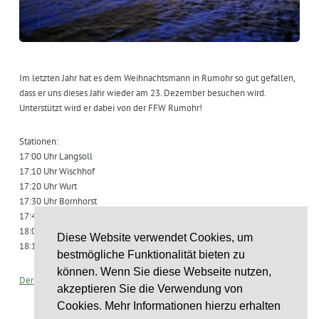
Im letzten Jahr hat es dem Weihnachtsmann in Rumohr so gut gefallen,
dass er uns dieses Jahr wieder am 23. Dezember besuchen wird.
Unterstützt wird er dabei von der FFW Rumohr!
Stationen:
17:00 Uhr Langsoll
17:10 Uhr Wischhof
17:20 Uhr Wurt
17:30 Uhr Bornhorst
17:45 Uhr Wiedenfeld
18:00 Uhr Hüttenkrattweg
Diese Website verwendet Cookies, um
18:10 Uhr Rotenhahm/Weihnachtsbaum
ntag
bestmögliche Funktionalität bieten zu
können. Wenn Sie diese Webseite nutzen,
Der Flyer kann hier heruntergeladen werden.
akzeptieren Sie die Verwendung von
st
Cookies. Mehr Informationen hierzu erhalten
6
st