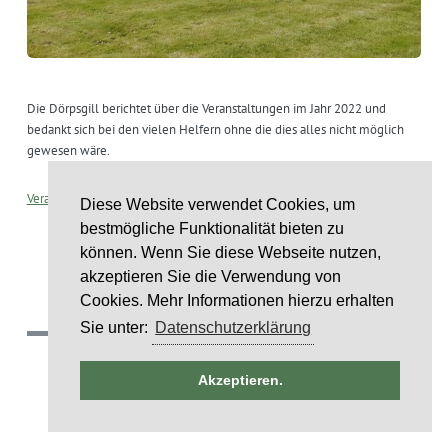
Die Dörpsgill berichtet über die Veranstaltungen im Jahr 2022 und
bedankt sich bei den vielen Helfern ohne die dies alles nicht möglich
gewesen wäre.
Veranstaltungen in Rumohr 2022
Diese Website verwendet Cookies, um
bestmögliche Funktionalität bieten zu
können. Wenn Sie diese Webseite nutzen,
akzeptieren Sie die Verwendung von
Cookies. Mehr Informationen hierzu erhalten
Sie unter:
Datenschutzerklärung
(c) 2018 Gemeinde Rumohr.
ntag
Akzeptieren.
Umsetzung: IDE Stampe GmbH
st
Layoutcredit by
HTML5 UP
6
st