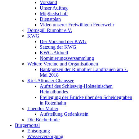
Vorstand
Unser Auftrag
Mitgliedschaft
Dienstplan
Video unserer Freiwilligen Feuerwehr
Dörpsgill Rumohr e.V.
KWG
Der Vorstand der KWG
Satzung der KWG
KWG-Aktuell
Nominierungsversammlung
Weitere Vereine und Organisationen
Bankputzen der Rumohrer Landfrauen am 7.
Mai 2018
Kiel-Altonaer Chaussee
Aufruf des Schleswig-Holsteinischen
Heimatbundes
Freilegung der Brücke über den Scheidegraben
in Rotenhahn
Theodor Möller
Aufstellung Gedenkstein
Die Bücherbude
Bürgerportal
Entsorgung
Wasserversorgung