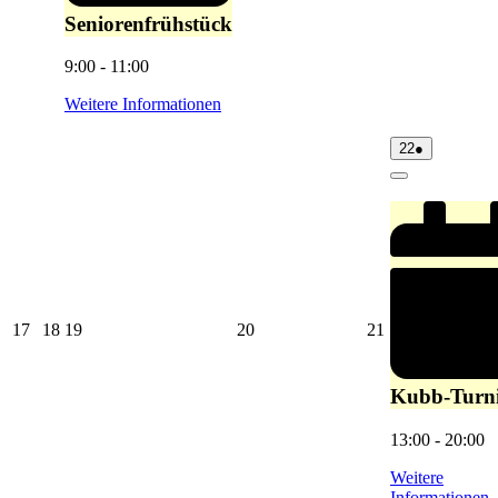
Seniorenfrühstück
9:00
-
11:00
Weitere Informationen
22.
(1
22
●
August
Veranstaltu
2026
Close
17.
18.
19.
20.
21.
17
18
19
20
21
August
August
August
August
August
2026
2026
2026
2026
2026
Kubb-Turni
13:00
-
20:00
Weitere
Informationen