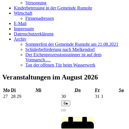
Versorgung
Kinderbetreuung in der Gemeinde Rumohr
Wirtschaft
Firmenadressen
E-Mail
Impressum
Datenschutzerklärung
Archiv
Sommerfest der Gemeinde Rumohr am 21.08.2021
Schülerbeförderung nach Mielkendorf
Der Eichenprozessionsspinner ist auf dem
Vormarsch….
Tag der offenen Tür beim Wasserwerk
Veranstaltungen im August 2026
Montag
Dienstag
Mittwoch
Donnerstag
Freitag
Sa
Mo
Di
Mi
Do
Fr
Sa
27.
28.
29.
30.
31.
1.
27
28
29
30
31
1
Juli
Juli
Juli
Juli
Juli
August
6.
(1
6
●
2026
2026
2026
2026
2026
2026
August
Veranstaltung)
2026
Close