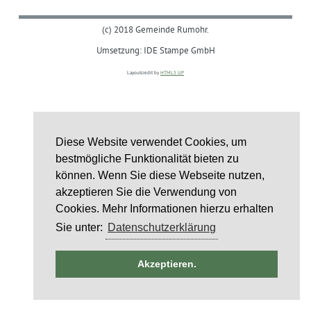
(c) 2018 Gemeinde Rumohr.
Umsetzung: IDE Stampe GmbH
Layoutcredit by
HTML5 UP
Diese Website verwendet Cookies, um
bestmögliche Funktionalität bieten zu
können. Wenn Sie diese Webseite nutzen,
akzeptieren Sie die Verwendung von
Cookies. Mehr Informationen hierzu erhalten
Sie unter:
Datenschutzerklärung
ntag
Akzeptieren.
st
6
st