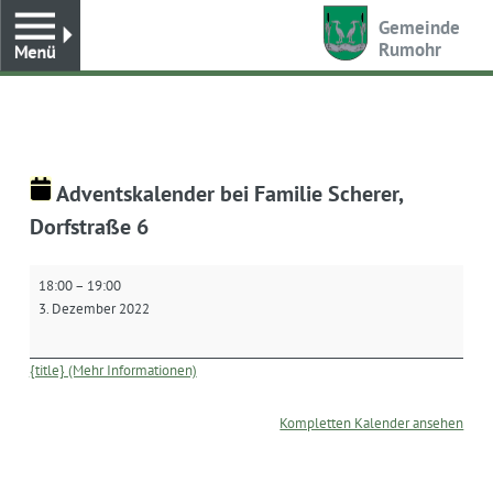
Toggle
Gemeinde
Rumohr
Adventskalender bei Familie Scherer,
Dorfstraße 6
Adventskalender
18:00
–
19:00
bei
3. Dezember 2022
Familie
Scherer,
Dorfstraße
{title} (Mehr Informationen)
6
Kompletten Kalender ansehen