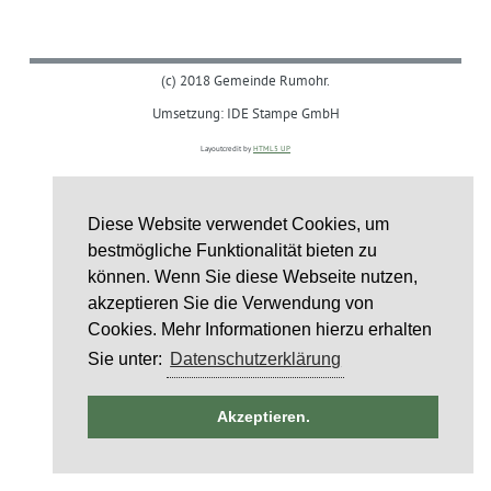
(c) 2018 Gemeinde Rumohr.
Umsetzung: IDE Stampe GmbH
Layoutcredit by
HTML5 UP
Diese Website verwendet Cookies, um
bestmögliche Funktionalität bieten zu
können. Wenn Sie diese Webseite nutzen,
akzeptieren Sie die Verwendung von
Cookies. Mehr Informationen hierzu erhalten
Sie unter:
Datenschutzerklärung
ntag
Akzeptieren.
st
6
st