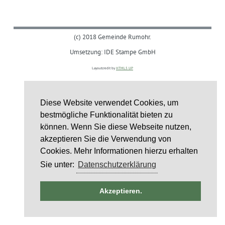
(c) 2018 Gemeinde Rumohr.
Umsetzung: IDE Stampe GmbH
Layoutcredit by
HTML5 UP
Diese Website verwendet Cookies, um
bestmögliche Funktionalität bieten zu
können. Wenn Sie diese Webseite nutzen,
akzeptieren Sie die Verwendung von
Cookies. Mehr Informationen hierzu erhalten
Sie unter:
Datenschutzerklärung
ntag
Akzeptieren.
st
6
st