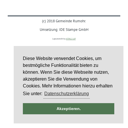
(c) 2018 Gemeinde Rumohr.
Umsetzung: IDE Stampe GmbH
Layoutcredit by
HTML5 UP
Diese Website verwendet Cookies, um
bestmögliche Funktionalität bieten zu
können. Wenn Sie diese Webseite nutzen,
akzeptieren Sie die Verwendung von
Cookies. Mehr Informationen hierzu erhalten
Sie unter:
Datenschutzerklärung
ntag
Akzeptieren.
st
6
st