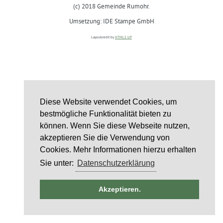
(c) 2018 Gemeinde Rumohr.
Umsetzung: IDE Stampe GmbH
Layoutcredit by
HTML5 UP
Diese Website verwendet Cookies, um
bestmögliche Funktionalität bieten zu
können. Wenn Sie diese Webseite nutzen,
akzeptieren Sie die Verwendung von
Cookies. Mehr Informationen hierzu erhalten
Sie unter:
Datenschutzerklärung
ntag
Akzeptieren.
st
6
st