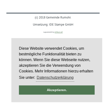
(c) 2018 Gemeinde Rumohr.
Umsetzung: IDE Stampe GmbH
Layoutcredit by
HTML5 UP
Diese Website verwendet Cookies, um
bestmögliche Funktionalität bieten zu
können. Wenn Sie diese Webseite nutzen,
akzeptieren Sie die Verwendung von
Cookies. Mehr Informationen hierzu erhalten
Sie unter:
Datenschutzerklärung
ntag
Akzeptieren.
st
6
st