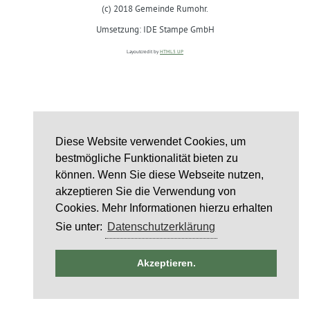
(c) 2018 Gemeinde Rumohr.
Umsetzung: IDE Stampe GmbH
Layoutcredit by
HTML5 UP
Diese Website verwendet Cookies, um
bestmögliche Funktionalität bieten zu
können. Wenn Sie diese Webseite nutzen,
akzeptieren Sie die Verwendung von
Cookies. Mehr Informationen hierzu erhalten
Sie unter:
Datenschutzerklärung
ntag
Akzeptieren.
st
6
st