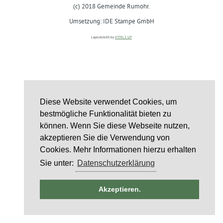
(c) 2018 Gemeinde Rumohr.
Umsetzung: IDE Stampe GmbH
Layoutcredit by
HTML5 UP
Diese Website verwendet Cookies, um
bestmögliche Funktionalität bieten zu
können. Wenn Sie diese Webseite nutzen,
akzeptieren Sie die Verwendung von
Cookies. Mehr Informationen hierzu erhalten
Sie unter:
Datenschutzerklärung
ntag
Akzeptieren.
st
6
st