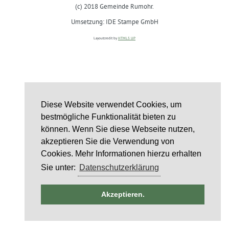
(c) 2018 Gemeinde Rumohr.
Umsetzung: IDE Stampe GmbH
Layoutcredit by
HTML5 UP
Diese Website verwendet Cookies, um
bestmögliche Funktionalität bieten zu
können. Wenn Sie diese Webseite nutzen,
akzeptieren Sie die Verwendung von
Cookies. Mehr Informationen hierzu erhalten
Sie unter:
Datenschutzerklärung
ntag
Akzeptieren.
st
6
st