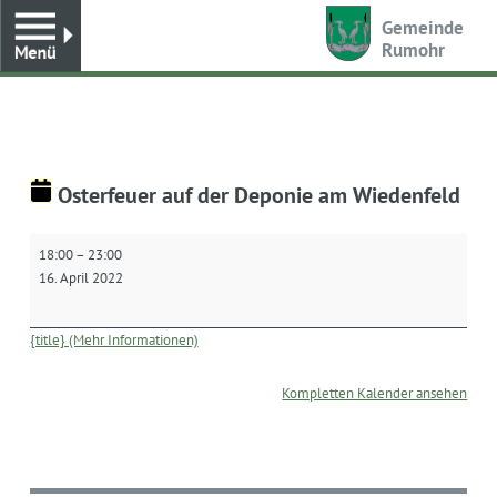
Toggle
Gemeinde
Rumohr
Osterfeuer auf der Deponie am Wiedenfeld
Osterfeuer
18:00
–
23:00
auf
16. April 2022
der
Deponie
am
{title} (Mehr Informationen)
Wiedenfeld
Kompletten Kalender ansehen